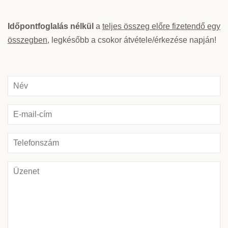
Időpontfoglalás nélkül
a
teljes összeg előre fizetendő egy
összegben
, legkésőbb a csokor átvétele/érkezése napján!
Név
E-
mail-
cím
Telefonszám
Üzenet