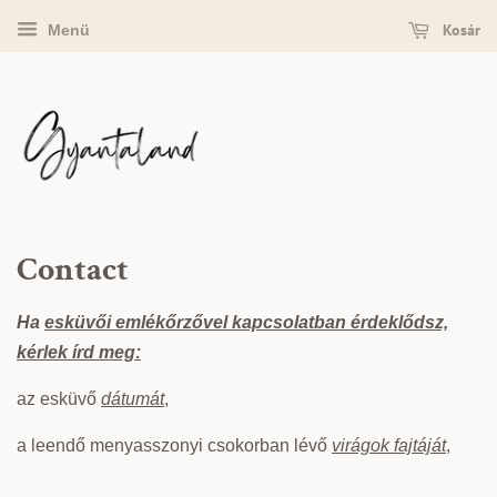
Kosár
Menü
Contact
Ha
esküvői emlékőrzővel kapcsolatban érdeklődsz,
kérlek írd meg:
az esküvő
dátumát
,
a leendő menyasszonyi csokorban lévő
virágok fajtáját
,