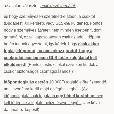
az általad választott
emlékőrző formáját
,
és hogy
személyesen
szeretnéd-e átadni a csokrot
(Budapest, XII.kerület), vagy
GLS-sel
küldenéd. Fontos,
hogy
a személyes átvételt nem minden esetben tudom
garantálni
, ezzel kapcsolatosan csak az adott időpont
hetén tudunk egyeztetni, így kérlek, hogy
csak akkor
foglalj időpontot, ha nem okoz gondot, hogy a
csokrodat esetlegesen GLS futárszolgálattal kell
elküldened!
(Pontos instrukciókat szívesen küldök a
csokor biztonságos csomagolásához.)
Időpontfoglalás esetén
10.000Ft foglaló előre fizetendő
,
ami levonásra kerül majd a végösszegből. (
Az
időpontfoglalásnak legalább
egy héttel korábban
meg
kell történnie a foglaló befizetésével együtt
az esküvő
dátumához képest!)